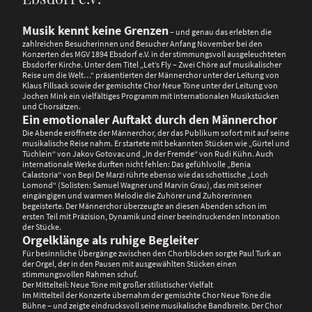
Musik kennt keine Grenzen
– und genau das erlebten die
zahlreichen Besucherinnen und Besucher Anfang November bei den
Konzerten des MGV 1894 Ebsdorf e.V. in der stimmungsvoll ausgeleuchteten
Ebsdorfer Kirche. Unter dem Titel „Let’s Fly – Zwei Chöre auf musikalischer
Reise um die Welt…“ präsentierten der Männerchor unter der Leitung von
Klaus Fillsack sowie der gemischte Chor Neue Töne unter der Leitung von
Jochen Mink ein vielfältiges Programm mit internationalen Musikstücken
und Chorsätzen.
Ein emotionaler Auftakt durch den Männerchor
Die Abende eröffnete der Männerchor, der das Publikum sofort mit auf seine
musikalische Reise nahm. Er startete mit bekannten Stücken wie „Gürtel und
Tüchlein“ von Jakov Gotovac und „In der Fremde“ von Rudi Kühn. Auch
internationale Werke durften nicht fehlen: Das gefühlvolle „Benia
Calastoria“ von Bepi De Marzi rührte ebenso wie das schottische „Loch
Lomond“ (Solisten: Samuel Wagner und Marvin Grau), das mit seiner
eingängigen und warmen Melodie die Zuhörer und Zuhörerinnen
begeisterte. Der Männerchor überzeugte an diesen Abenden schon im
ersten Teil mit Präzision, Dynamik und einer beeindruckenden Intonation
der Stücke.
Orgelklänge als ruhige Begleiter
Für besinnliche Übergänge zwischen den Chorblöcken sorgte Paul Turk an
der Orgel, der in den Pausen mit ausgewählten Stücken einen
stimmungsvollen Rahmen schuf.
Der Mittelteil: Neue Töne mit großer stilistischer Vielfalt
Im Mittelteil der Konzerte übernahm der gemischte Chor Neue Töne die
Bühne – und zeigte eindrucksvoll seine musikalische Bandbreite. Der Chor