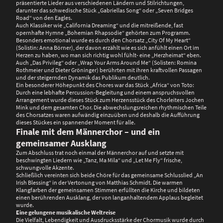
präsentierte Lieder aus verschiedenen Ländern und Stilrichtungen,
darunter das schwedische Stück „Gabriellas Song“ oder „Seven Bridges
Road“ von den Eagles.
Auch Klassiker wie „California Dreaming“ und die mitreißende, fast
opernhafte Hymne „Bohemian Rhapsodie“ gehörten zum Programm.
Besonders emotional wurde es durch den Chorsatz „City Of My Heart“
(Solistin: Anna Börner), der davon erzählt wie es sich anfühlt einen Ort im
Herzen zu haben, wo man sich richtig wohl fühlt- eine „Herzheimat“ eben.
Auch „Das Privileg“ oder „Wrap Your Arms Around Me“ (Solisten: Romina
Rothmeier und Dieter Gröninger) berührten mit ihren kraftvollen Passagen
und der steigernden Dynamik das Publikum deutlich.
Ein besonderer Höhepunkt des Chores war das Stück „Africa“ von Toto:
Durch eine lebhafte Percussion-Begleitung und einem anspruchsvollen
Arrangement wurde dieses Stück zum Herzensstück des Chorleiters Jochen
Mink und dem gesamten Chor. Die abwechslungsreichen rhythmischen Teile
des Chorsatzes waren aufwändig einzuüben und deshalb die Aufführung
dieses Stückes ein spannender Moment für alle.
Finale mit dem Männerchor – und ein
gemeinsamer Ausklang
Zum Abschluss trat noch einmal der Männerchor auf und setzte mit
beschwingten Liedern wie „Tanz, Ma Mila“ und „Let Me Fly“ frische,
schwungvolle Akzente.
Schließlich vereinten sich beide Chöre für das gemeinsame Schlusslied „An
Irish Blessing“ in der Vertonung von Matthias Schmidt. Die warmen
Klangfarben der gemeinsamen Stimmen erfüllten die Kirche und bildeten
einen berührenden Ausklang, der von langanhaltendem Applaus begleitet
wurde.
Eine gelungene musikalische Weltreise
Die Vielfalt, Lebendigkeit und Ausdrucksstärke der Chormusik wurde durch