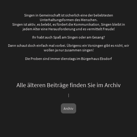
Singen in Gemeinschaft ist sicherlich eine der beliebtesten
Unterhaltungsformen des Menschen.
Singen ist aktiv, es belebt, es fördert die Kommunikation, Singen bleibt in
jedem Alter eine Herausforderung und es vermittelt Freude!
Ihr habt auch Spaß am Singen oder am Gesang?
Dann schaut doch einfach mal vorbei. Übrigens: ein Vorsingen gibt es nicht, wir
wollen ja nur zusammen singen!
Die Proben sind immer dienstags im Bürgerhaus Ebsdorf
Alle älteren Beiträge finden Sie im Archiv
|
Archiv