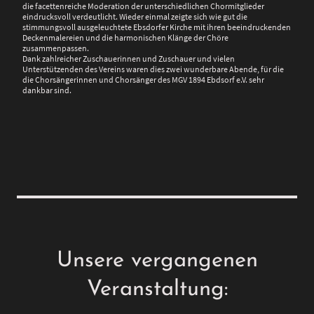
die facettenreiche Moderation der unterschiedlichen Chormitglieder
eindrucksvoll verdeutlicht. Wieder einmal zeigte sich wie gut die
stimmungsvoll ausgeleuchtete Ebsdorfer Kirche mit ihren beeindruckenden
Deckenmalereien und die harmonischen Klänge der Chöre
zusammenpassen.
Dank zahlreicher Zuschauerinnen und Zuschauer und vielen
Unterstützenden des Vereins waren dies zwei wunderbare Abende, für die
die Chorsängerinnen und Chorsänger des MGV 1894 Ebdsorf e.V. sehr
dankbar sind.
Unsere vergangenen
Veranstaltung: