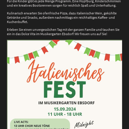
Für die Kinder gibt es jede Menge Programm. Eine Hüpfburg, Kinderschminken
und ein kreatives Bootsrennen sorgen für reichlich Spaß und Unterhaltung.
Kulinarisch erwarten Sie ofenfrische Pizza, dazu italienischer Wein, gekühlte
Getränke und Snacks, außerdem nachmittags ein reichhaltiges Kaffee- und
Kuchenbuffet.
Erleben Sie einen unvergesslichen Tag mit der ganzen Familie und tauchen Sie
ein in das Dolce Vita im Musikergarten Ebsdorf! Wir freuen uns auf Sie!